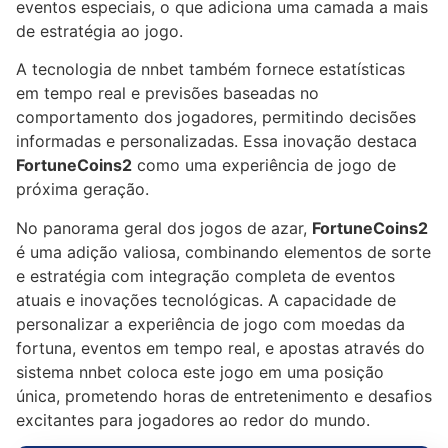
eventos especiais, o que adiciona uma camada a mais
de estratégia ao jogo.
A tecnologia de nnbet também fornece estatísticas
em tempo real e previsões baseadas no
comportamento dos jogadores, permitindo decisões
informadas e personalizadas. Essa inovação destaca
FortuneCoins2
como uma experiência de jogo de
próxima geração.
No panorama geral dos jogos de azar,
FortuneCoins2
é uma adição valiosa, combinando elementos de sorte
e estratégia com integração completa de eventos
atuais e inovações tecnológicas. A capacidade de
personalizar a experiência de jogo com moedas da
fortuna, eventos em tempo real, e apostas através do
sistema nnbet coloca este jogo em uma posição
única, prometendo horas de entretenimento e desafios
excitantes para jogadores ao redor do mundo.