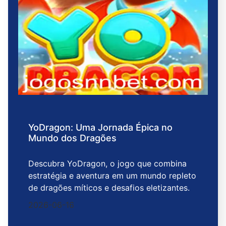
YoDragon: Uma Jornada Épica no
Mundo dos Dragões
Descubra YoDragon, o jogo que combina
estratégia e aventura em um mundo repleto
de dragões míticos e desafios eletizantes.
2026-06-16