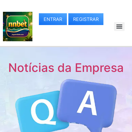
ENTRAR
REGISTRAR
Notícias da Empresa