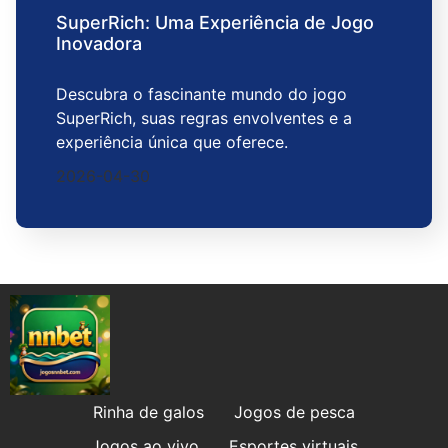
SuperRich: Uma Experiência de Jogo
Inovadora
Descubra o fascinante mundo do jogo
SuperRich, suas regras envolventes e a
experiência única que oferece.
2026-04-30
Rinha de galos
Jogos de pesca
Jogos ao vivo
Esportes virtuais