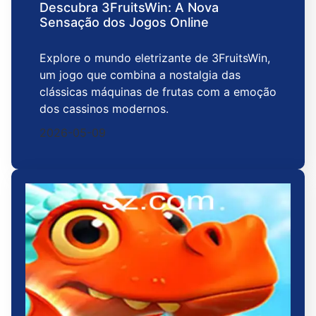
Descubra 3FruitsWin: A Nova
Sensação dos Jogos Online
Explore o mundo eletrizante de 3FruitsWin,
um jogo que combina a nostalgia das
clássicas máquinas de frutas com a emoção
dos cassinos modernos.
2026-05-09