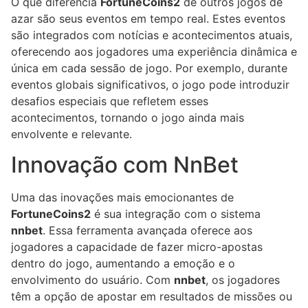
O que diferencia
FortuneCoins2
de outros jogos de
azar são seus eventos em tempo real. Estes eventos
são integrados com notícias e acontecimentos atuais,
oferecendo aos jogadores uma experiência dinâmica e
única em cada sessão de jogo. Por exemplo, durante
eventos globais significativos, o jogo pode introduzir
desafios especiais que refletem esses
acontecimentos, tornando o jogo ainda mais
envolvente e relevante.
Innovação com NnBet
Uma das inovações mais emocionantes de
FortuneCoins2
é sua integração com o sistema
nnbet
. Essa ferramenta avançada oferece aos
jogadores a capacidade de fazer micro-apostas
dentro do jogo, aumentando a emoção e o
envolvimento do usuário. Com
nnbet
, os jogadores
têm a opção de apostar em resultados de missões ou