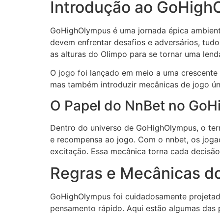
Introdução ao GoHigh
GoHighOlympus é uma jornada épica ambienta
devem enfrentar desafios e adversários, tudo
as alturas do Olimpo para se tornar uma lenda
O jogo foi lançado em meio a uma crescente
mas também introduzir mecânicas de jogo úni
O Papel do NnBet no Go
Dentro do universo de GoHighOlympus, o ter
e recompensa ao jogo. Com o nnbet, os joga
excitação. Essa mecânica torna cada decisão
Regras e Mecânicas d
GoHighOlympus foi cuidadosamente projetado 
pensamento rápido. Aqui estão algumas das p