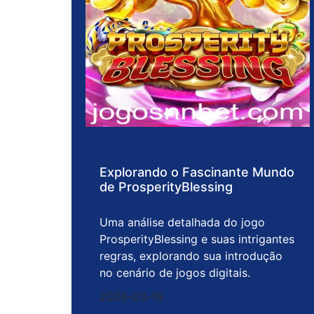
Explorando o Fascinante Mundo
de ProsperityBlessing
Uma análise detalhada do jogo
ProsperityBlessing e suas intrigantes
regras, explorando sua introdução
no cenário de jogos digitais.
2026-03-16