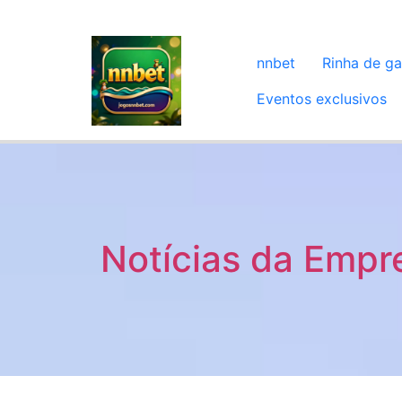
nnbet
Rinha de ga
Eventos exclusivos
Notícias da Empr