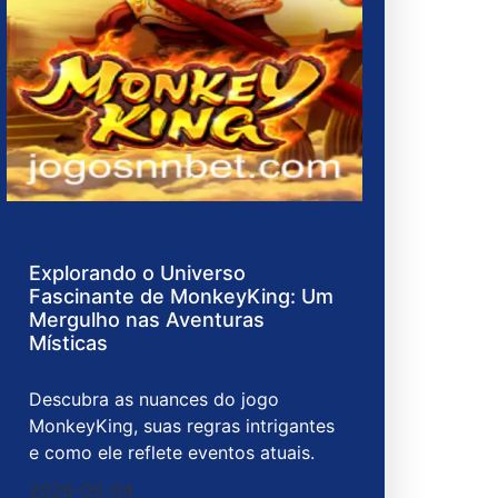
Explorando o Universo
Fascinante de MonkeyKing: Um
Mergulho nas Aventuras
Místicas
Descubra as nuances do jogo
MonkeyKing, suas regras intrigantes
e como ele reflete eventos atuais.
2026-05-04