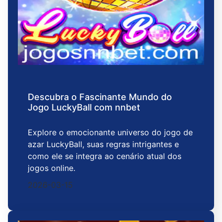
Descubra o Fascinante Mundo do
Jogo LuckyBall com nnbet
Explore o emocionante universo do jogo de
azar LuckyBall, suas regras intrigantes e
como ele se integra ao cenário atual dos
jogos online.
2026-03-15