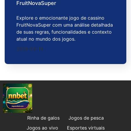
FruitNovaSuper
Explore o emocionante jogo de cassino
FruitNovaSuper com uma análise detalhada
de suas regras, funcionalidades e contexto
atual no mundo dos jogos.
2026-05-14
Rinha de galos
Jogos de pesca
Jogos ao vivo
Esportes virtuais