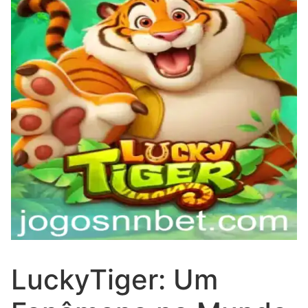
LuckyTiger: Um