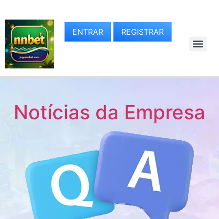
ENTRAR
REGISTRAR
Notícias da Empresa