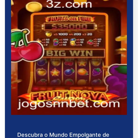
Descubra o Mundo Empolgante de