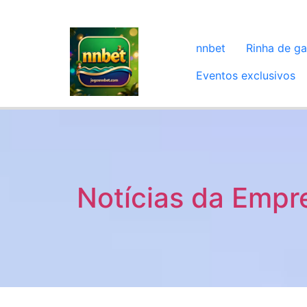
nnbet
Rinha de ga
Eventos exclusivos
Notícias da Empr