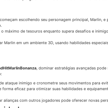
começam escolhendo seu personagem principal, Marlin, e p
o.
ar o máximo de tesouros enquanto supera desafios e inimig
r Marlin em um ambiente 3D, usando habilidades especiais 
dHitMarlinBonanza
, dominar estratégias avançadas pode s
o:
e ataque inimigo e cronometre seus movimentos para evit
e forma eficaz para otimizar suas habilidades e equipamen
r alianças com outros jogadores pode oferecer novas pers