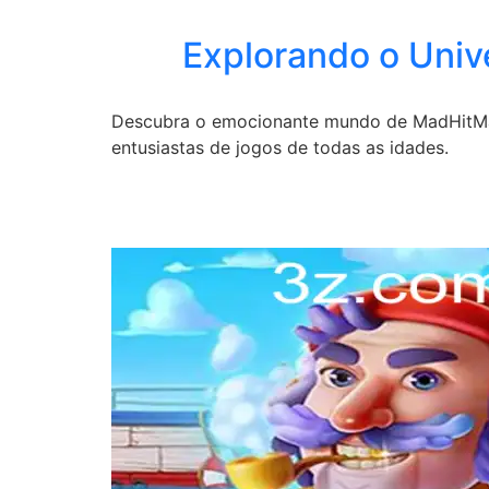
Explorando o Uni
Descubra o emocionante mundo de MadHitMarl
entusiastas de jogos de todas as idades.