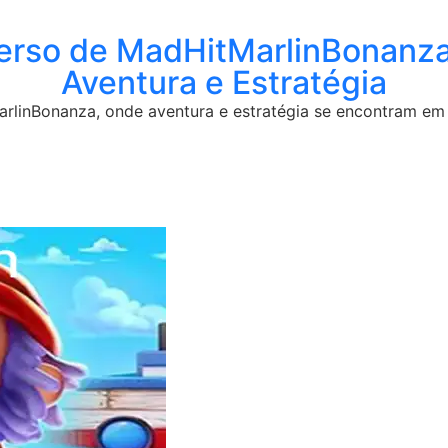
verso de MadHitMarlinBonanz
Aventura e Estratégia
inBonanza, onde aventura e estratégia se encontram em u