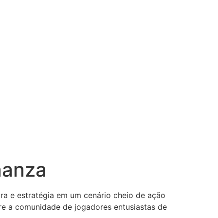
nanza
 e estratégia em um cenário cheio de ação
re a comunidade de jogadores entusiastas de