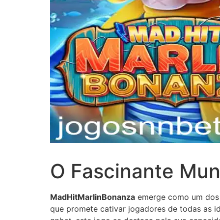
O Fascinante Mu
MadHitMarlinBonanza
emerge como um dos j
que promete cativar jogadores de todas as i