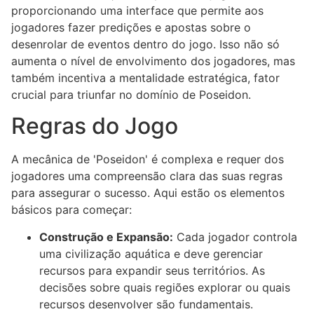
proporcionando uma interface que permite aos
jogadores fazer predições e apostas sobre o
desenrolar de eventos dentro do jogo. Isso não só
aumenta o nível de envolvimento dos jogadores, mas
também incentiva a mentalidade estratégica, fator
crucial para triunfar no domínio de Poseidon.
Regras do Jogo
A mecânica de 'Poseidon' é complexa e requer dos
jogadores uma compreensão clara das suas regras
para assegurar o sucesso. Aqui estão os elementos
básicos para começar:
Construção e Expansão:
Cada jogador controla
uma civilização aquática e deve gerenciar
recursos para expandir seus territórios. As
decisões sobre quais regiões explorar ou quais
recursos desenvolver são fundamentais.