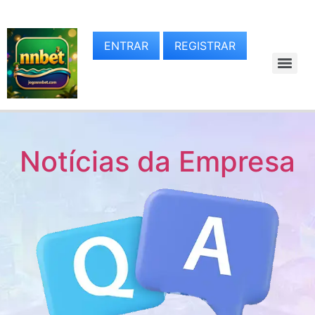
ENTRAR
REGISTRAR
Notícias da Empresa