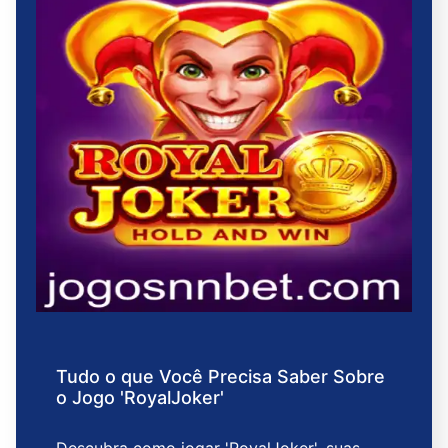
Tudo o que Você Precisa Saber Sobre
o Jogo 'RoyalJoker'