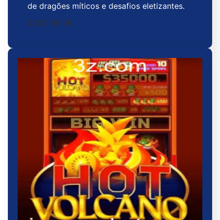
de dragões míticos e desafios eletizantes.
2026-06-16