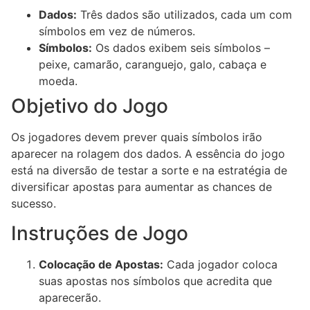
Dados:
Três dados são utilizados, cada um com
símbolos em vez de números.
Símbolos:
Os dados exibem seis símbolos –
peixe, camarão, caranguejo, galo, cabaça e
moeda.
Objetivo do Jogo
Os jogadores devem prever quais símbolos irão
aparecer na rolagem dos dados. A essência do jogo
está na diversão de testar a sorte e na estratégia de
diversificar apostas para aumentar as chances de
sucesso.
Instruções de Jogo
Colocação de Apostas:
Cada jogador coloca
suas apostas nos símbolos que acredita que
aparecerão.