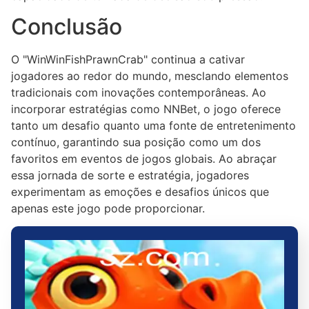
Conclusão
O "WinWinFishPrawnCrab" continua a cativar
jogadores ao redor do mundo, mesclando elementos
tradicionais com inovações contemporâneas. Ao
incorporar estratégias como NNBet, o jogo oferece
tanto um desafio quanto uma fonte de entretenimento
contínuo, garantindo sua posição como um dos
favoritos em eventos de jogos globais. Ao abraçar
essa jornada de sorte e estratégia, jogadores
experimentam as emoções e desafios únicos que
apenas este jogo pode proporcionar.