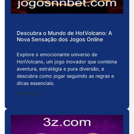
Descubra o Mundo de HotVolcano: A
Nova Sensação dos Jogos Online
Explore o emocionante universo de
HotVolcano, um jogo inovador que combina
aventura, estratégia e pura diversão, e
descubra como jogar seguindo as regras e
dicas essenciais.
2026-04-21