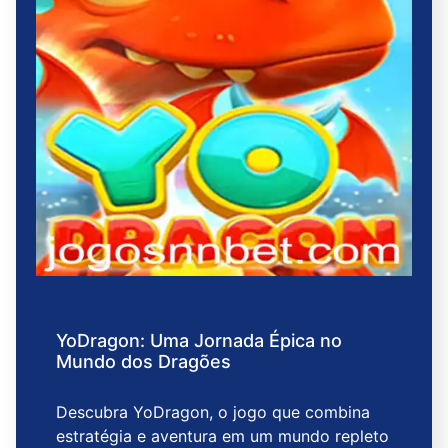
YoDragon: Uma Jornada Épica no
Mundo dos Dragões
Descubra YoDragon, o jogo que combina
estratégia e aventura em um mundo repleto