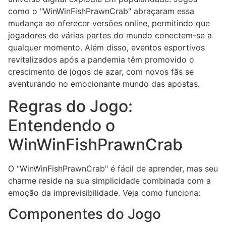
como o "WinWinFishPrawnCrab" abraçaram essa
mudança ao oferecer versões online, permitindo que
jogadores de várias partes do mundo conectem-se a
qualquer momento. Além disso, eventos esportivos
revitalizados após a pandemia têm promovido o
crescimento de jogos de azar, com novos fãs se
aventurando no emocionante mundo das apostas.
Regras do Jogo:
Entendendo o
WinWinFishPrawnCrab
O "WinWinFishPrawnCrab" é fácil de aprender, mas seu
charme reside na sua simplicidade combinada com a
emoção da imprevisibilidade. Veja como funciona:
Componentes do Jogo