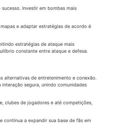
a o sucesso. Investir em bombas mais
 mapas e adaptar estratégias de acordo é
tindo estratégias de ataque mais
ilíbrio constante entre ataque e defesa.
 alternativas de entretenimento e conexão.
a interação segura, unindo comunidades
, clubes de jogadores e até competições,
e continua a expandir sua base de fãs em