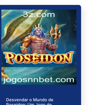
Desvendar o Mundo de
Poseidon: Um Jogo de