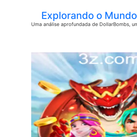
Explorando o Mundo
Uma análise aprofundada de DollarBombs, um