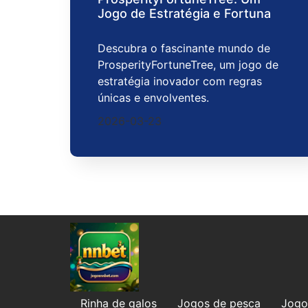
Jogo de Estratégia e Fortuna
Descubra o fascinante mundo de
ProsperityFortuneTree, um jogo de
estratégia inovador com regras
únicas e envolventes.
2026-03-23
Rinha de galos
Jogos de pesca
Jogo