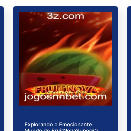
Explorando o Emocionante
Mundo de FruitNovaSuper60