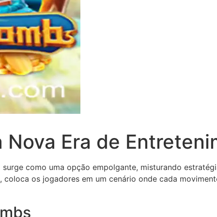
 Nova Era de Entreten
 surge como uma opção empolgante, misturando estratégia
, coloca os jogadores em um cenário onde cada movimento
ombs