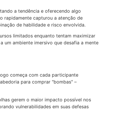
tando a tendência e oferecendo algo
go rapidamente capturou a atenção de
inação de habilidade e risco envolvida.
ursos limitados enquanto tentam maximizar
s a um ambiente imersivo que desafia a mente
O jogo começa com cada participante
 sabedoria para comprar "bombas" –
lhas gerem o maior impacto possível nos
lorando vulnerabilidades em suas defesas